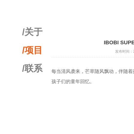
/关于
IBOBI SU
/项目
发布时间：20
/联系
每当清风袭来，芒草随风飘动，伴随着
孩子们的童年回忆。